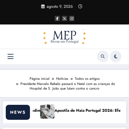
Pular
agosto 9, 2026
para
o
conteúdo
Página inicial
Notícias
Todos os artigos
Presidente Marcelo Rebelo passará o Natal com as crianças do
Hospital de S. João que lutam contra o cancro
ila de Haia Portugal 2026: Efeitos Surpreendentes e Oportunidades
Custo de 
NEWS