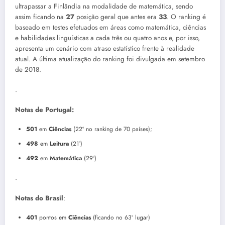
ultrapassar a Finlândia na modalidade de matemática, sendo
assim ficando na
27
posição geral que antes era
33
. O ranking é
baseado em testes efetuados em áreas como matemática, ciências
e habilidades linguísticas a cada três ou quatro anos e, por isso,
apresenta um cenário com atraso estatístico frente à realidade
atual. A última atualização do ranking foi divulgada em setembro
de 2018.
.
Notas de Portugal:
501
em
Ciências
(22º no ranking de 70 países);
498
em
Leitura
(21º)
492
em
Matemática
(29º)
.
Notas do Brasil
:
401
pontos em
Ciências
(ficando no 63º lugar)