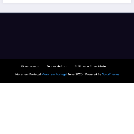
Quem somos
Termos de Uso
Política de Privacidade
Morar em Portugal
Morar em Portugal
Tema 2026 | Powered By
SpiceThemes