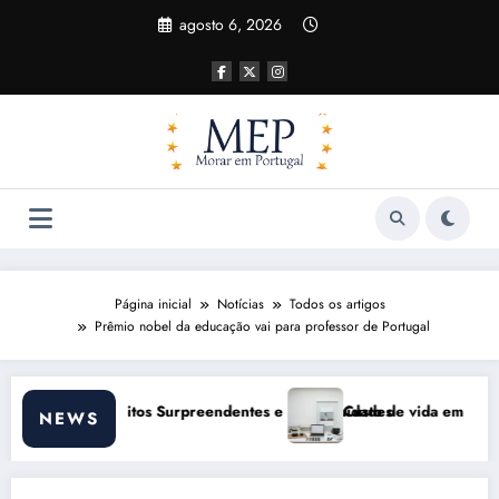
Pular
agosto 6, 2026
para
o
conteúdo
Página inicial
Notícias
Todos os artigos
Prêmio nobel da educação vai para professor de Portugal
tes e Oportunidades
Custo de vida em Portugal 2026: impactos reais e ajustes
NEWS