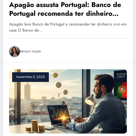
Apagão assusta Portugal: Banco de
Portugal recomenda ter dinheiro
vivo em casa; saiba quanto guardar
Apagão leva Banco de Portugal a recomendar ter dinheiro vivo em
e por quê!
casa O Banco de…
Miriam Aryeh
novembro 11, 2025