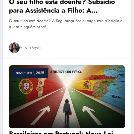
O seu filho está doente? Subsídio
para Assistência a Filho: A
Segurança Social paga este subsídio
O seu filho está doente? A Segurança Social paga este subsídio e
e quase ninguém sabe!
quase ninguém sabe!…
Miriam Aryeh
novembro 4, 2025
Brasileiros em Portugal: Nova Lei