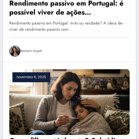
Rendimento passivo em Portugal: é
possível viver de ações
portuguesas? Descubra a verdade
Rendimento passivo em Portugal: mito ou verdade? A ideia de
viver de rendimento passivo com…
Miriam Aryeh
novembro 8, 2025