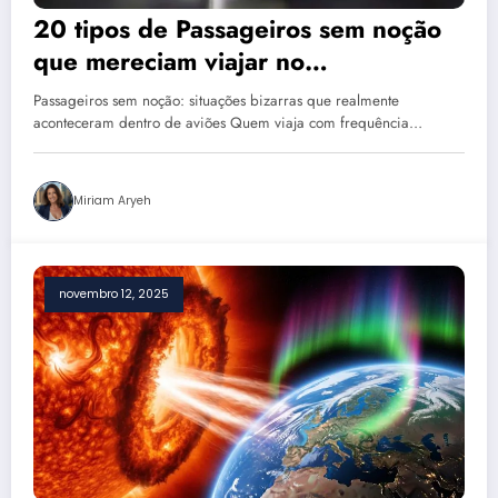
20 tipos de Passageiros sem noção
que mereciam viajar no
compartimento de carga do avião
Passageiros sem noção: situações bizarras que realmente
aconteceram dentro de aviões Quem viaja com frequência…
Miriam Aryeh
novembro 12, 2025