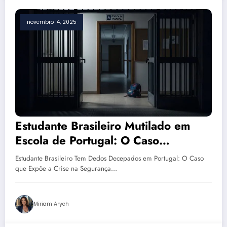
novembro 14, 2025
Estudante Brasileiro Mutilado em
Escola de Portugal: O Caso
Chocante que o País Não Pode
Estudante Brasileiro Tem Dedos Decepados em Portugal: O Caso
Ignorar
que Expõe a Crise na Segurança…
Miriam Aryeh