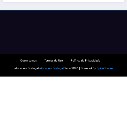
Quem somos
Termos de Uso
Política de Privacidade
Morar em Portugal
Morar em Portugal
Tema 2026 | Powered By
SpiceThemes