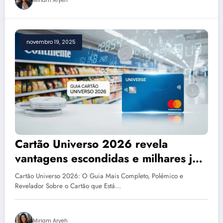
Miriam Aryeh
novembro 19, 2025
Cartão Universo 2026 revela
vantagens escondidas e milhares já
estão a aderir sem perceber o poder
Cartão Universo 2026: O Guia Mais Completo, Polémico e
real deste cartão
Revelador Sobre o Cartão que Está…
Miriam Aryeh