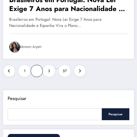
Exige 7 Anos para Nacionalidade e
Espanha Vira o Plano B?
Brasileiros em Portugal: Nova Lei Exige 7 Anos para
Nacionalidade e Espanha Vira o Plano…
Miriam Aryeh
Paginação
…
1
2
3
57
de
posts
Pesquisar
Pesquisar