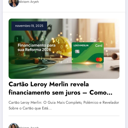
Miriam Aryeh
novembro 19, 2025
Cartão Leroy Merlin revela
financiamento sem juros – Como
aderir em 10 passos simples
Cartão Leroy Merlin: O Guia Mais Completo, Polémico e Revelador
Sobre o Cartão que Está…