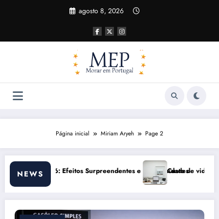
Pular
agosto 8, 2026
para
o
conteúdo
Página inicial
Miriam Aryeh
Page 2
dades
sto de vida em Portugal 2026: impactos reais e ajustes necessários
Comun
NEWS