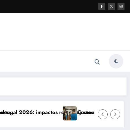
e ajustes necessários
Comunicação com Balcões Públicos em 2026: Os De