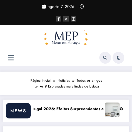
Pular
agosto 7, 2026
para
o
conteúdo
Página inicial
Notícias
Todos os artigos
As 9 Esplanadas mais lindas de Lisboa
tes e Oportunidades
Custo de vida em Portugal 2026: impactos reais e ajustes 
NEWS