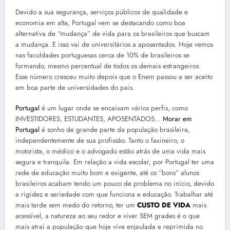
Devido a sua segurança, serviços públicos de qualidade e
economia em alta, Portugal vem se destacando como boa
alternativa de “mudança” de vida para os brasileiros que buscam
a mudança. E isso vai de universitários a aposentados. Hoje vemos
nas faculdades portuguesas cerca de 10% de brasileiros se
formando, mesmo percentual de todos os demais estrangeiros.
Esse número cresceu muito depois que o Enem passou a ser aceito
em boa parte de universidades do pais.
Portugal
é um lugar onde se encaixam vários perfis, como
INVESTIDORES, ESTUDANTES, APOSENTADOS…
Morar em
Portugal
é sonho de grande parte da população brasileira,
independentemente de sua profissão. Tanto o faxineiro, o
motorista, o médico e o advogado estão atrás de uma vida mais
segura e tranquila. Em relação a vida escolar, por Portugal ter uma
rede de educação muito bom e exigente, até os “bons” alunos
brasileiros acabam tendo um pouco de problema no início, devido
a rigidez e seriedade com que funciona e educação. Trabalhar até
mais tarde sem medo do retorno, ter um
CUSTO DE VIDA
mais
acessível, a natureza ao seu redor e viver SEM grades é o que
mais atrai a população que hoje vive enjaulada e reprimida no