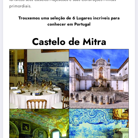
primordiais.
Trouxemos uma seleção de 6 Lugares incríveis para
conhecer em
Portugal
Castelo de Mitra