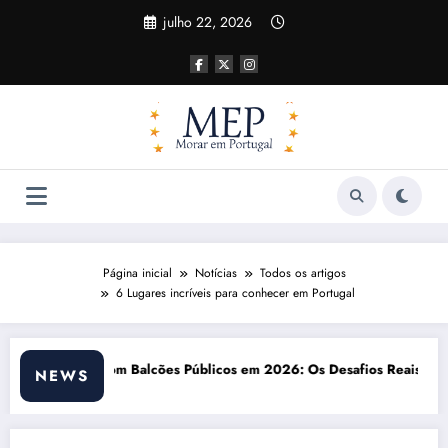
Pular
julho 22, 2026
para
o
conteúdo
Página inicial
Notícias
Todos os artigos
6 Lugares incríveis para conhecer em Portugal
: Os Desafios Reais
Matrícula em Escolas Públicas Portuguesas: De
NEWS