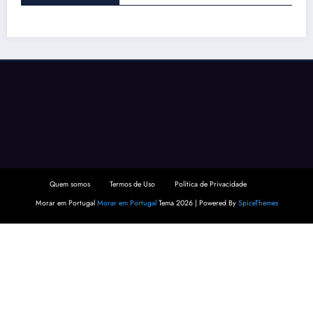
Quem somos
Termos de Uso
Política de Privacidade
Morar em Portugal
Morar em Portugal
Tema 2026 | Powered By
SpiceThemes