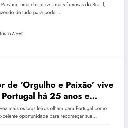
tugal: ‘medo de morrer’
 Piovani, uma das atrizes mais famosas do Brasil,
fazendo de tudo para poder…
iriam Aryeh
r de ‘Orgulho e Paixão’ vive
Portugal há 25 anos e
lica saída do Brasil:
vez mais os brasileiros olham para Portugal como
mpregado’
xcelente oportunidade para recomeçar sua…