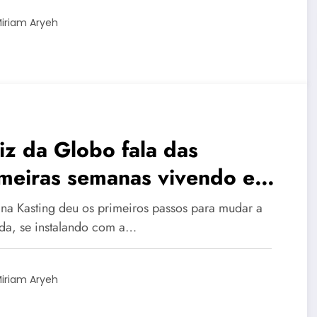
iriam Aryeh
iz da Globo fala das
imeiras semanas vivendo em
tugal: ‘oportunidade rara’
ina Kasting deu os primeiros passos para mudar a
ida, se instalando com a…
iriam Aryeh