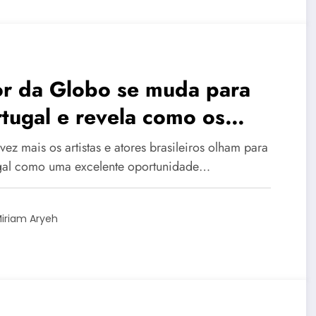
or da Globo se muda para
tugal e revela como os
rtugueses ‘amam’ os
ez mais os artistas e atores brasileiros olham para
sileiros
gal como uma excelente oportunidade…
iriam Aryeh