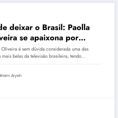
e deixar o Brasil: Paolla
veira se apaixona por
tugal e revela os motivos
a Oliveira é sem dúvida considerada uma das
s mais belas da televisão brasileira, tendo…
iriam Aryeh