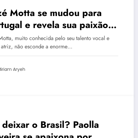
zé Motta se mudou para
tugal e revela sua paixão
o país: ‘tratada como
Motta, muito conhecida pelo seu talento vocal e
nha’
atriz, não esconde a enorme…
iriam Aryeh
 deixar o Brasil? Paolla
veira se apaixona por