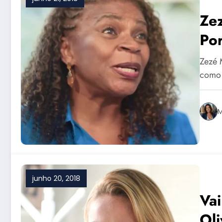
Ze
Por
pel
Zezé 
Rai
como 
M
junho 20, 2018
Vai
Oli