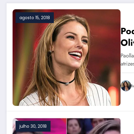
agosto 15, 2018
Pod
Oli
Por
Paoll
atrize
M
julho 30, 2018