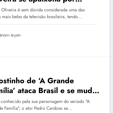
tugal e confessa os motivos
a Oliveira é sem dúvida considerada uma das
s mais belas da televisão brasileira, tendo…
iriam Aryeh
ostinho de ‘A Grande
ília’ ataca Brasil e se muda
a Portugal: ‘desespero
 conhecido pela sua personagem do seriado "A
sileiro’
e Família", o ator Pedro Cardoso se…