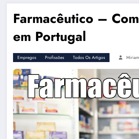
Farmacêutico – Com
em Portugal
Empregos
Profissões
Todos Os Artigos
Miriam