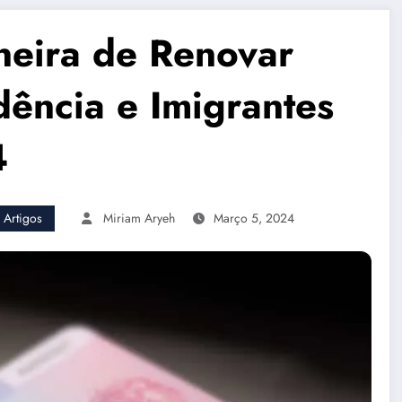
neira de Renovar
dência e Imigrantes
4
 Artigos
Miriam Aryeh
Março 5, 2024