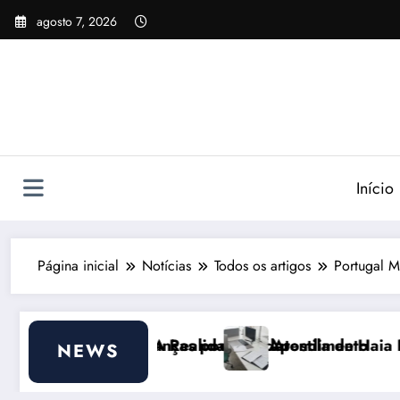
Pular
agosto 7, 2026
para
o
conteúdo
Início
Página inicial
Notícias
Todos os artigos
Portugal M
pode ajudar
idade do Atendimento
Apostila de Haia Portugal 2026: Efeitos Sur
NEWS