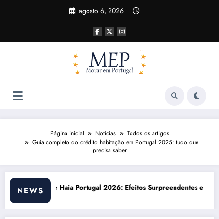
Pular
agosto 6, 2026
para
o
conteúdo
Página inicial
Notícias
Todos os artigos
Guia completo do crédito habitação em Portugal 2025: tudo que
precisa saber
6: Efeitos Surpreendentes e Oportunidades
Custo de vida em Portugal 2026: i
NEWS