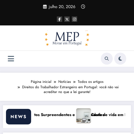
Pular
julho 20, 2026
para
o
conteúdo
Página inicial
Notícias
Todos os artigos
Direitos do Trabalhador Estrangeiro em Portugal: você não vai
acreditar no que a lei garante!
 Oportunidades
Custo de vida em Portugal 2026: impactos reais e ajustes nece
NEWS