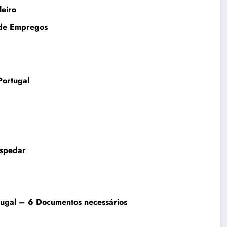
eiro
 de Empregos
Portugal
ospedar
rtugal – 6 Documentos necessários