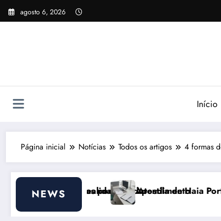
Pular
agosto 6, 2026
para
o
conteúdo
Início
Página inicial
Notícias
Todos os artigos
4 formas d
 ajudar
de do Atendimento
Apostila de Haia Portugal 2026: Efeitos Surpree
NEWS