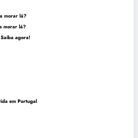
a morar lá?
a morar lá
?
 Saiba
agor
a!
vida em Portugal