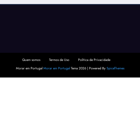
Quem somos
Termos de Uso
Política de Privacidade
Morar em Portugal
Morar em Portugal
Tema 2026 | Powered By
SpiceThemes