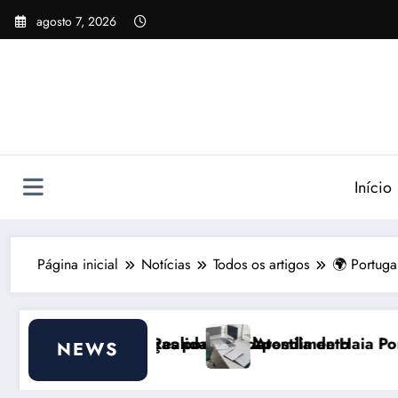
Pular
agosto 7, 2026
para
o
conteúdo
Início
Página inicial
Notícias
Todos os artigos
🌍 Portuga
 ajudar
e do Atendimento
Apostila de Haia Portugal 2026: Efeitos Surpree
NEWS