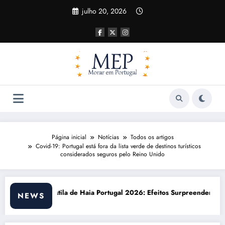
Pular
julho 20, 2026
para
o
conteúdo
Página inicial
Notícias
Todos os artigos
Covid-19: Portugal está fora da lista verde de destinos turísticos
considerados seguros pelo Reino Unido
al 2026: Efeitos Surpreendentes e Oportunidades
Custo de vida em Portugal 20
NEWS