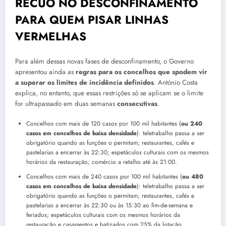
RECUO NO DESCONFINAMENTO
PARA QUEM PISAR LINHAS
VERMELHAS
Para além dessas novas fases de desconfinamento, o Governo
apresentou ainda as
regras para os concelhos que spodem vir
a superar os limites de incidência definidos
. António Costa
explica, no entanto, que essas restrições só se aplicam se o limite
for ultrapassado em duas semanas
consecutivas
.
Concelhos com mais de 120 casos por 100 mil habitantes (
ou 240
casos em concelhos de baixa densidade
): teletrabalho passa a ser
obrigatório quando as funções o permitam; restaurantes, cafés e
pastelarias a encerrar às 22:30; espetáculos culturais com os mesmos
horários da restauração; comércio a retalho até às 21:00.
Concelhos com mais de 240 casos por 100 mil habitantes (
ou 480
casos em concelhos de baixa densidade
): teletrabalho passa a ser
obrigatório quando as funções o permitam; restaurantes, cafés e
pastelarias a encerrar às 22:30 ou às 15:30 ao fim-de-semana e
feriados; espetáculos culturais com os mesmos horários da
restauração e casamentos e batizados com 25% da lotação.