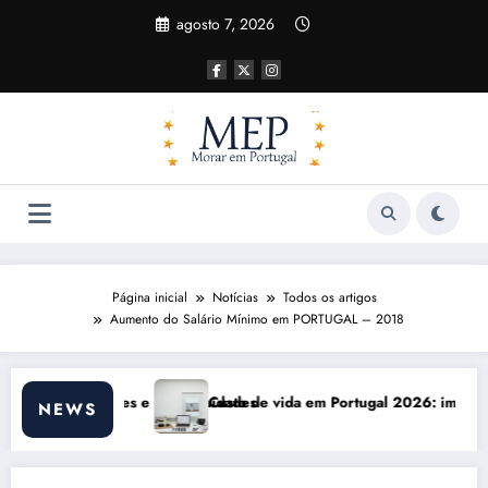
Pular
agosto 7, 2026
para
o
conteúdo
Página inicial
Notícias
Todos os artigos
Aumento do Salário Mínimo em PORTUGAL – 2018
idades
Custo de vida em Portugal 2026: impactos reais e ajustes necessários
Comu
NEWS