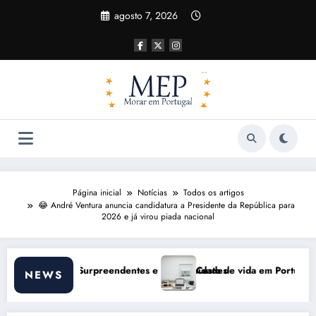
Pular
agosto 7, 2026
para
o
conteúdo
Página inicial
Notícias
Todos os artigos
😂 André Ventura anuncia candidatura a Presidente da República para
2026 e já virou piada nacional
ortunidades
Custo de vida em Portugal 2026: impactos reais e ajustes necessá
NEWS