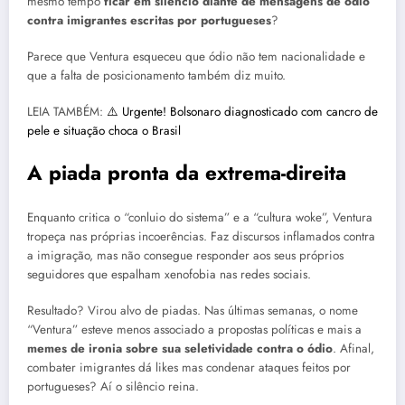
mesmo tempo
ficar em silêncio diante de mensagens de ódio
contra imigrantes escritas por portugueses
?
Parece que Ventura esqueceu que ódio não tem nacionalidade e
que a falta de posicionamento também diz muito.
LEIA TAMBÉM:
⚠️ Urgente! Bolsonaro diagnosticado com cancro de
pele e situação choca o Brasil
A piada pronta da extrema-direita
Enquanto critica o “conluio do sistema” e a “cultura woke”, Ventura
tropeça nas próprias incoerências. Faz discursos inflamados contra
a imigração, mas não consegue responder aos seus próprios
seguidores que espalham xenofobia nas redes sociais.
Resultado? Virou alvo de piadas. Nas últimas semanas, o nome
“Ventura” esteve menos associado a propostas políticas e mais a
memes de ironia sobre sua seletividade contra o ódio
. Afinal,
combater imigrantes dá likes mas condenar ataques feitos por
portugueses? Aí o silêncio reina.