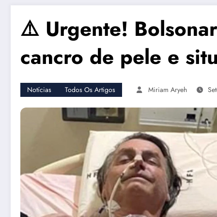
⚠️ Urgente! Bolsona
cancro de pele e sit
Notícias
Todos Os Artigos
Miriam Aryeh
Se