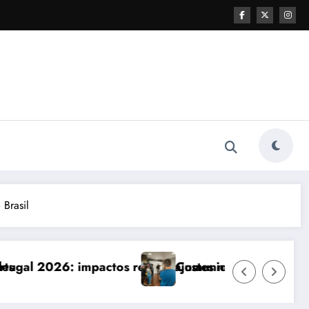
Brasil
e ajustes necessários
Comunicação com Balcões Públicos em 2026: Os De