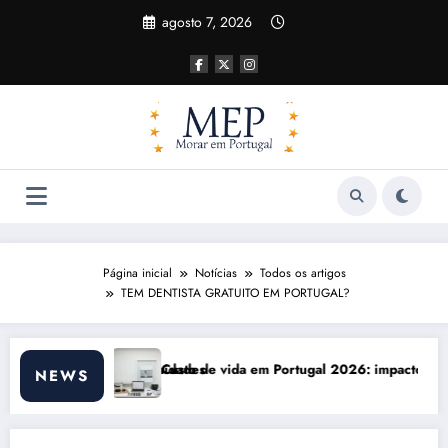
Pular
agosto 7, 2026
para
o
conteúdo
Página inicial
Notícias
Todos os artigos
TEM DENTISTA GRATUITO EM PORTUGAL?
em Portugal 2026: impactos reais e ajustes necessários
Comunicação com 
NEWS