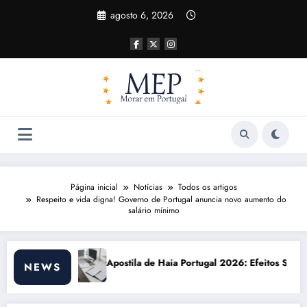
Pular
agosto 6, 2026
para
o
conteúdo
Página inicial
Notícias
Todos os artigos
Respeito e vida digna! Governo de Portugal anuncia novo aumento do
salário mínimo
 Haia Portugal 2026: Efeitos Surpreendentes e Oportunidades
Custo de vida e
NEWS