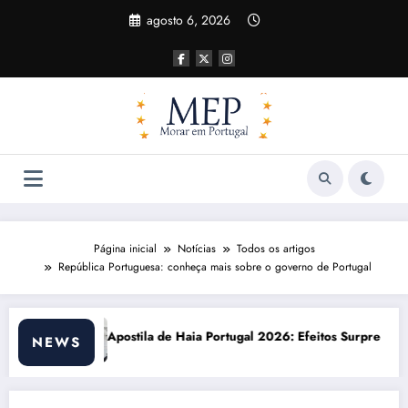
Pular
agosto 6, 2026
para
o
conteúdo
Página inicial
Notícias
Todos os artigos
República Portuguesa: conheça mais sobre o governo de Portugal
Portugal 2026: Efeitos Surpreendentes e Oportunidades
Custo de vida em Portu
NEWS