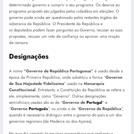
determinado governo a cumprir o seu programa. Os desvios ao
programa proposto são julgados pelos cidadãos em eleições. O
governo pode ainda ser questionado pelos restantes órgãos da
soberania da República. O Presidente da República e
os deputados podem fazer perguntas ao Governo, recusar as suas
propostas, recusar um voto de confiança ou aprovar uma moção
de censura.
Designações
A nome
“Governo da República Portuguesa”
é usado desde a
época da Primeira República, onde substituiu a forma “
Governo
de Sua Majestade Fidelíssima
” usado na
Monarquia
Constitucional
. Entretanto, a Constituição da República se refere a
ele, simplesmente, como “Governo”. Outras designações
semioficiais usadas são as de “
Governo de
Portugal
” e
“
Governo
Português
“, ou ainda a de “
Governo da República
“,
quando é necessário distinguir entre o governo do país e um dos
governos regionais (da Madeira ou dos Açores).
No que diz respeito às equipas governativas que realizam a