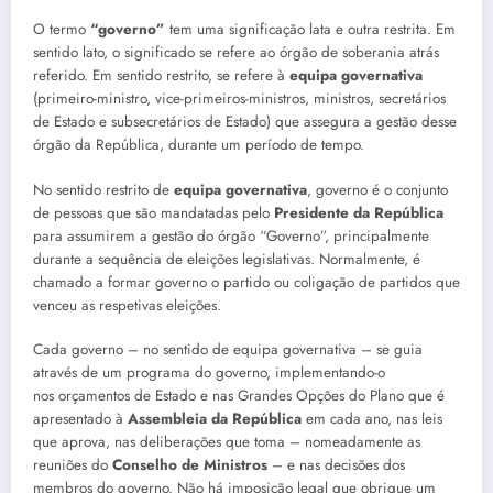
O termo
“governo”
tem uma significação lata e outra restrita. Em
sentido lato, o significado se refere ao órgão de soberania atrás
referido. Em sentido restrito, se refere à
equipa governativa
(primeiro-ministro, vice-primeiros-ministros, ministros, secretários
de Estado e subsecretários de Estado) que assegura a gestão desse
órgão da República, durante um período de tempo.
No sentido restrito de
equipa governativa
, governo é o conjunto
de pessoas que são mandatadas pelo
Presidente da República
para assumirem a gestão do órgão “Governo”, principalmente
durante a sequência de eleições legislativas. Normalmente, é
chamado a formar governo o partido ou coligação de partidos que
venceu as respetivas eleições.
Cada governo – no sentido de equipa governativa – se guia
através de um programa do governo, implementando-o
nos orçamentos de Estado e nas Grandes Opções do Plano que é
apresentado à
Assembleia da República
em cada ano, nas leis
que aprova, nas deliberações que toma – nomeadamente as
reuniões do
Conselho de Ministros
– e nas decisões dos
membros do governo. Não há imposição legal que obrigue um