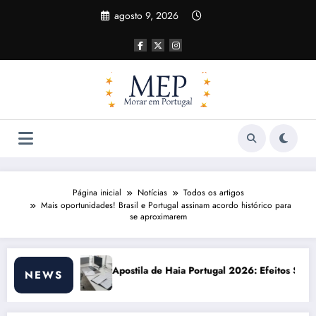
Pular
agosto 9, 2026
para
o
conteúdo
Página inicial
Notícias
Todos os artigos
Mais oportunidades! Brasil e Portugal assinam acordo histórico para
se aproximarem
 Haia Portugal 2026: Efeitos Surpreendentes e Oportunidades
Custo de vida e
NEWS