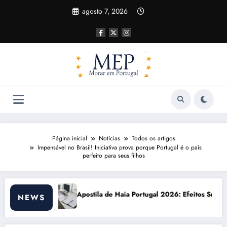
Pular
agosto 7, 2026
para
o
conteúdo
Página inicial
Notícias
Todos os artigos
Impensável no Brasil! Iniciativa prova porque Portugal é o país
perfeito para seus filhos
Haia Portugal 2026: Efeitos Surpreendentes e Oportunidades
Custo de vida em
NEWS