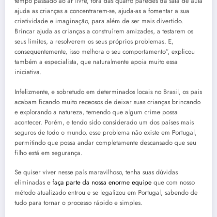
tempo passado ao ar livre, fora das quatro paredes da sala de aula
ajuda as crianças a concentrarem-se, ajuda-as a fomentar a sua
criatividade e imaginação, para além de ser mais divertido.
Brincar ajuda as crianças a construírem amizades, a testarem os
seus limites, a resolverem os seus próprios problemas. E,
consequentemente, isso melhora o seu comportamento”, explicou
também a especialista, que naturalmente apoia muito essa
iniciativa.
Infelizmente, e sobretudo em determinados locais no Brasil, os pais
acabam ficando muito receosos de deixar suas crianças brincando
e explorando a natureza, temendo que algum crime possa
acontecer. Porém, e tendo sido considerado um dos países mais
seguros de todo o mundo, esse problema não existe em Portugal,
permitindo que possa andar completamente descansado que seu
filho está em segurança.
Se quiser viver nesse país maravilhoso, tenha suas dúvidas
eliminadas e
faça parte da nossa enorme equipe
que com nosso
método atualizado entrou e se legalizou em Portugal, sabendo de
tudo para tornar o processo rápido e simples.