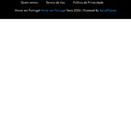
Quem somos
Termos de Uso
Política de Privacidade
Morar em Portugal
Morar em Portugal
Tema 2026 | Powered By
SpiceThemes