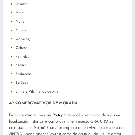
Loures;
Mafra;
Moita;
Montijo;
Odivelas;
Oeiras;
Palmela;
Seixal;
Sesimbra;
Setúbal;
Sintra e Vila Franca de Xira.
4º: COMPROVATIVOS DE MORADA
Parece estranho mas em
Portugal
se você viver perto de alguma
localização histórica e comprovar , têm acesso GRATUITO as
entradas . Incrível né ? uma exemplo é quem vive no concelho de
SINTRA , pode apenas levar a conta de água ou de luz , e entrar