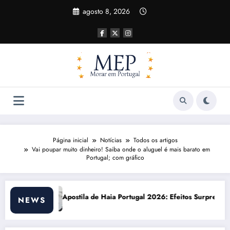
Pular
agosto 8, 2026
para
o
conteúdo
Página inicial
Notícias
Todos os artigos
Vai poupar muito dinheiro! Saiba onde o aluguel é mais barato em
Portugal; com gráfico
Portugal 2026: Efeitos Surpreendentes e Oportunidades
Custo de vida em Portu
NEWS