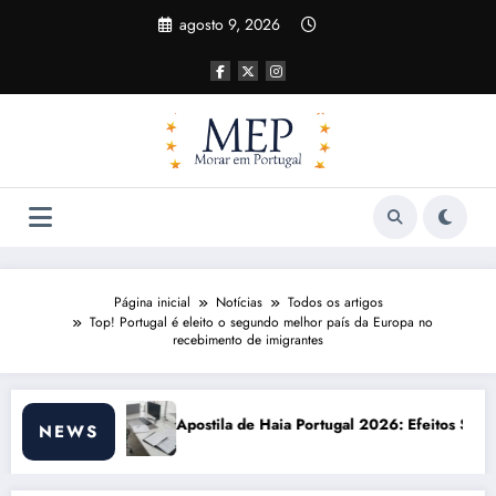
Pular
agosto 9, 2026
para
o
conteúdo
Página inicial
Notícias
Todos os artigos
Top! Portugal é eleito o segundo melhor país da Europa no
recebimento de imigrantes
 Haia Portugal 2026: Efeitos Surpreendentes e Oportunidades
Custo de vida e
NEWS