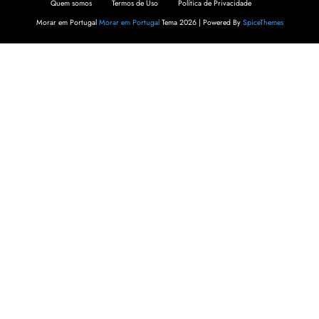
Quem somos
Termos de Uso
Política de Privacidade
Morar em Portugal
Morar em Portugal
Tema 2026 | Powered By
SpiceThemes