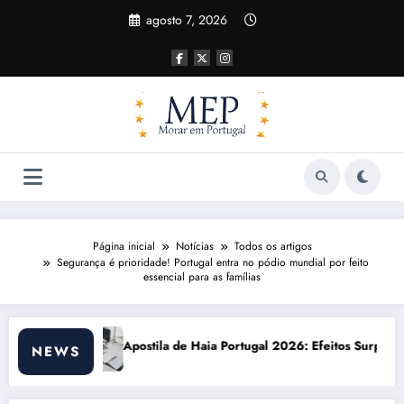
Pular
agosto 7, 2026
para
o
conteúdo
Página inicial
Notícias
Todos os artigos
Segurança é prioridade! Portugal entra no pódio mundial por feito
essencial para as famílias
 Portugal 2026: Efeitos Surpreendentes e Oportunidades
Custo de vida em Por
NEWS