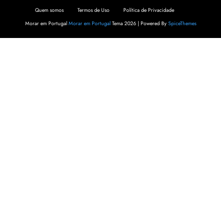
Quem somos
Termos de Uso
Política de Privacidade
Morar em Portugal
Morar em Portugal
Tema 2026 | Powered By
SpiceThemes