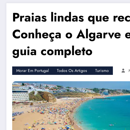
Praias lindas que re
Conheça o Algarve e
guia completo
Morar Em Portugal
Todos Os Artigos
Turismo