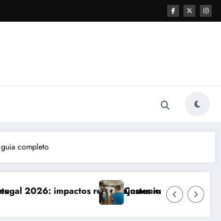
: guia completo
e ajustes necessários
Comunicação com Balcões Públicos em 2026: Os D