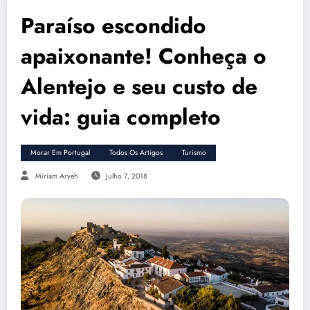
Paraíso escondido
apaixonante! Conheça o
Alentejo e seu custo de
vida: guia completo
Morar Em Portugal
Todos Os Artigos
Turismo
Miriam Aryeh
Julho 7, 2018