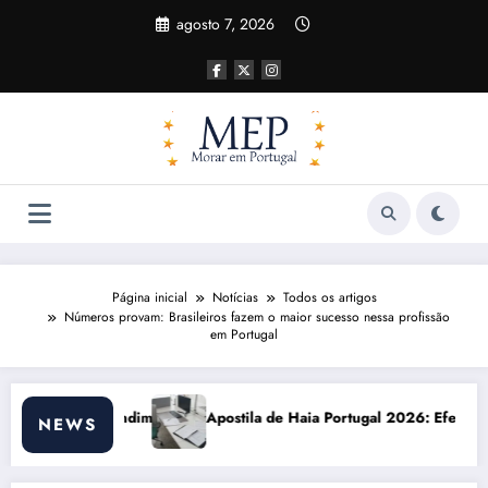
Pular
agosto 7, 2026
para
o
conteúdo
Página inicial
Notícias
Todos os artigos
Números provam: Brasileiros fazem o maior sucesso nessa profissão
em Portugal
a de Haia Portugal 2026: Efeitos Surpreendentes e Oportunidades
Custo de vi
NEWS