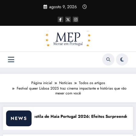
Pular
agosto 9, 2026
para
o
conteúdo
Página inicial
Notícias
Todos os artigos
Festival queer Lisboa 2025 traz cinema impactante e histórias que vão
mexer com você
tugal 2026: Efeitos Surpreendentes e Oportunidades
Custo de vida em Portugal
NEWS