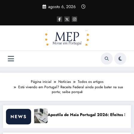
Pular
agosto 6, 2026
para
o
conteúdo
Página inicial
Notícias
Todos os artigos
Está vivendo em Portugal? Receita Federal ainda pode bater na sua
porta; saiba porquê
e Haia Portugal 2026: Efeitos Surpreendentes e Oportunidades
Custo de vida 
NEWS