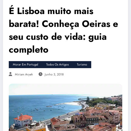
É Lisboa muito mais
barata! Conheça Oeiras e
seu custo de vida: guia
completo
Morar Em Portugal
Todos Os Artigos
Turismo
Miriam Aryeh
Junho 3, 2018