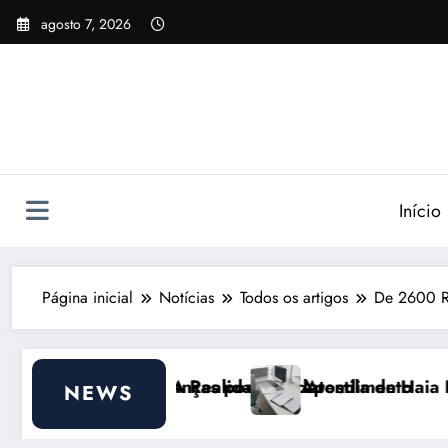
Pular
agosto 7, 2026
para
o
conteúdo
Início
Página inicial
Notícias
Todos os artigos
De 2600 R$
de ajudar
dade do Atendimento
Apostila de Haia Portugal 2026: Efeitos Surpr
NEWS