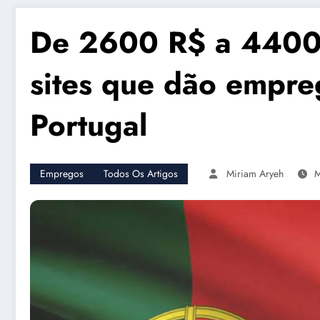
De 2600 R$ a 4400 
sites que dão empre
Portugal
Empregos
Todos Os Artigos
Miriam Aryeh
M