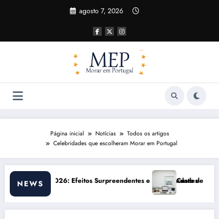
Pular
agosto 7, 2026
para
o
conteúdo
Página inicial
Notícias
Todos os artigos
Celebridades que escolheram Morar em Portugal
rtunidades
Custo de vida em Portugal 2026: impactos reais e ajustes necessári
NEWS