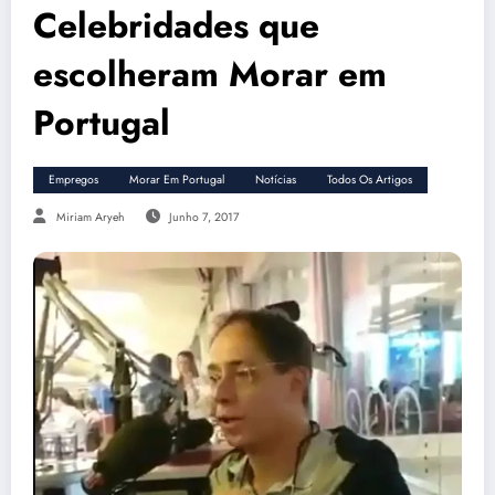
Celebridades que
escolheram Morar em
Portugal
Empregos
Morar Em Portugal
Notícias
Todos Os Artigos
Miriam Aryeh
Junho 7, 2017