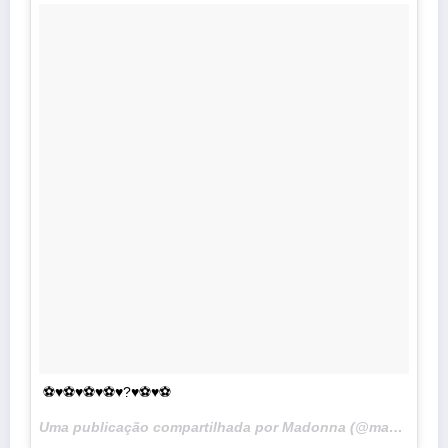
⚽️♥️⚽️♥️⚽️♥️⚽️♥️?♥️⚽️♥️⚽️
Uma publicação compartilhada por Madonna (@madonna) em