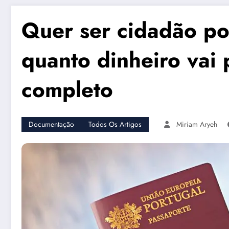
Quer ser cidadão po
quanto dinheiro vai 
completo
Documentação
Todos Os Artigos
Miriam Aryeh