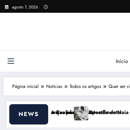
Pular
agosto 7, 2026
para
o
conteúdo
Início
Página inicial
Notícias
Todos os artigos
Quer ser c
pode ajudar
idade do Atendimento
Apostila de Haia Portugal 2026: Efeitos Sur
NEWS