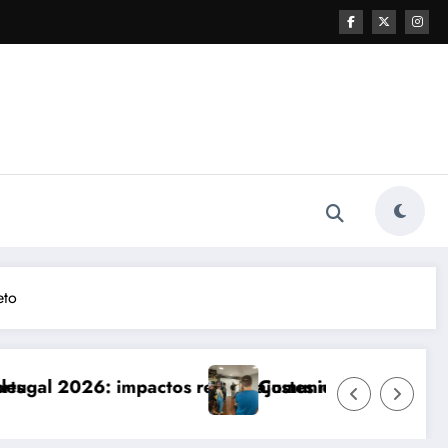
eto
e ajustes necessários
Comunicação com Balcões Públicos em 2026: Os D