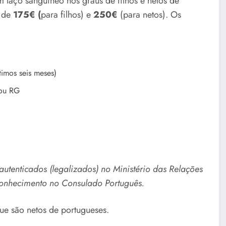
 laço sanguíneo nos graus de filhos e netos de
 de
175€ (
para filhos) e
250€
(para netos). Os
timos seis meses)
 ou RG
utenticados (legalizados) no Ministério das Relações
conhecimento no Consulado Português.
que são netos de portugueses.