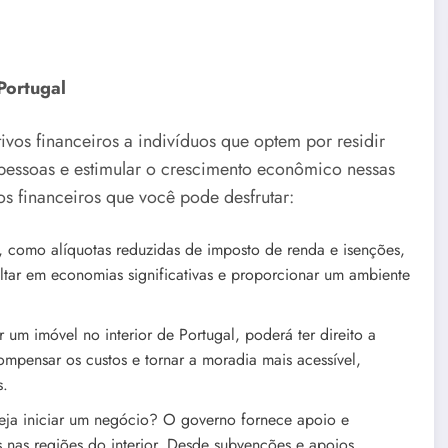
Portugal
vos financeiros a indivíduos que optem por residir
r pessoas e estimular o crescimento econômico nessas
s financeiros que você pode desfrutar:
, como alíquotas reduzidas de imposto de renda e isenções,
sultar em economias significativas e proporcionar um ambiente
um imóvel no interior de Portugal, poderá ter direito a
ompensar os custos e tornar a moradia mais acessível,
s.
a iniciar um negócio? O governo fornece apoio e
 nas regiões do interior. Desde subvenções e apoios