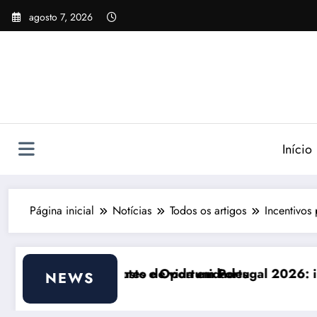
Pular
agosto 7, 2026
para
o
conteúdo
Início
Página inicial
Notícias
Todos os artigos
Incentivos
portunidades
ida em Portugal 2026: impactos reais e ajustes neces
Comunicação
NEWS