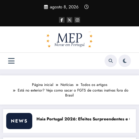
Pular
agosto 8, 2026
para
o
conteúdo
Página inicial
Notícias
Todos os artigos
Está no exterior? Veja como sacar o FGTS de contas inativas fora do
Brasil
26: Efeitos Surpreendentes e Oportunidades
Custo de vida em Portugal 2026: i
NEWS