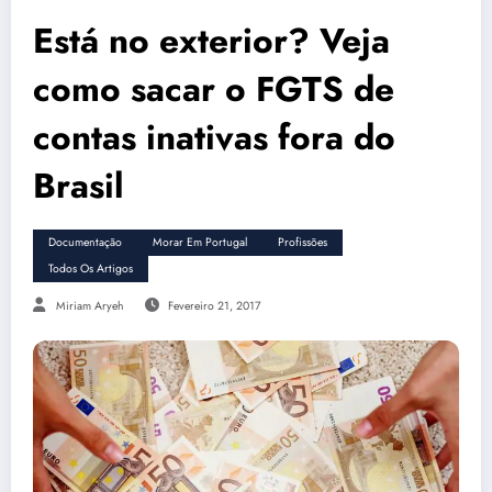
Está no exterior? Veja
como sacar o FGTS de
contas inativas fora do
Brasil
Documentação
Morar Em Portugal
Profissões
Todos Os Artigos
Miriam Aryeh
Fevereiro 21, 2017