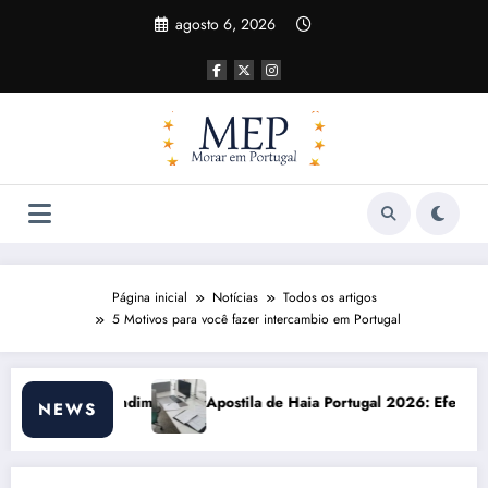
Pular
agosto 6, 2026
para
o
conteúdo
Página inicial
Notícias
Todos os artigos
5 Motivos para você fazer intercambio em Portugal
a de Haia Portugal 2026: Efeitos Surpreendentes e Oportunidades
Custo de vi
NEWS