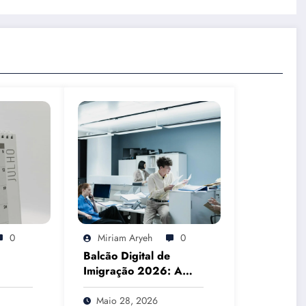
0
Miriam Aryeh
0
Balcão Digital de
Imigração 2026: A
26: o
Realidade do
o o
Atendimento
Maio 28, 2026