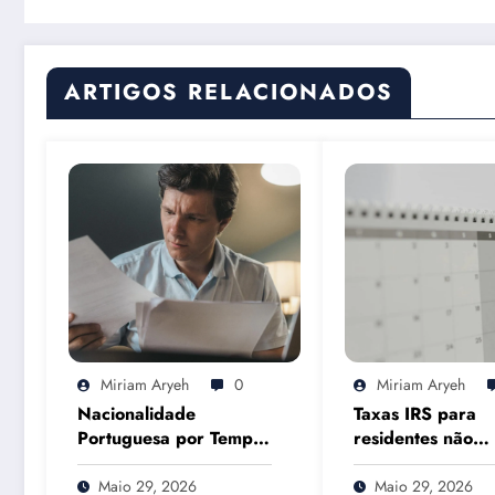
ARTIGOS RELACIONADOS
Miriam Aryeh
0
Miriam Aryeh
Nacionalidade
Taxas IRS para
Portuguesa por Tempo
residentes não
de Residência em
habituais em 20
2026: O Que Muda
que muda e com
Maio 29, 2026
Maio 29, 2026