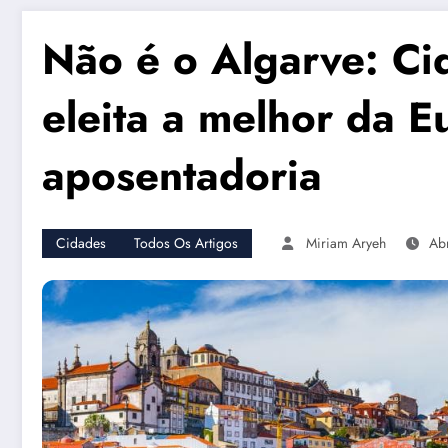
Não é o Algarve: Ci
eleita a melhor da E
aposentadoria
Cidades
Todos Os Artigos
Miriam Aryeh
Abr