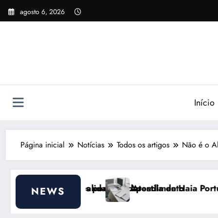
Pular
agosto 6, 2026
para
o
conteúdo
Início
Página inicial
Notícias
Todos os artigos
Não é o Al
e ajudar
de do Atendimento
Apostila de Haia Portugal 2026: Efeitos Surpre
NEWS