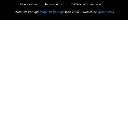
Quem somos
Termos de Uso
Política de Privacidade
Morar em Portugal
Morar em Portugal
Tema 2026 | Powered By
SpiceThemes