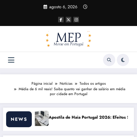
Pular
agosto 6, 2026
para
o
conteúdo
Página inicial
Notícias
Todos os artigos
Média de 6 mil reais! Saiba quanto vai ganhar de salário em média
por cidade em Portugal
Haia Portugal 2026: Efeitos Surpreendentes e Oportunidades
Custo de vida em
NEWS