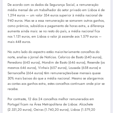
De acordo com os dados da Segurança Social, a remuneração
média mensal de um trabalhador do setor privado em Lisboa é de
1.294 euros — um valor 354 euros superior à média nacional de
940 euros. Mas se a essa remuneração se somarem outros ganhos,
como prémios, subsídios e pagamento de horas extra, a diferença
aumenta ainda mais: se no resto do país, a média nacional fica
nos 1.131 euros, em Lisboa o valor já ascende aos 1.579 euros —
mais 448 euros.
No outro lado do espectro estão maioritariamente concelhos do
norte, analisa o Jornal de Notícias. Celorico de Basto (640 euros),
Penedono (645 euros), Mondim de Basto (646 euros), Resende (os
mesmos 646 euros), Vinhais (657 euros), Lousada (658 euros) e
Sernancelhe (664 euros) têm remunerações-base mensais quase
30% mais baixas do que a média nacional. Mesmo se alargarmos
as contas aos ganhos extra, estes concelhos continuam onde pior se
recebe.
Por contraste, 12 dos 24 concelhos melhor remunerados em
Portugal ficam na Área Metropolitana de Lisboa: Alcochete
(2.331,20 euros), Oeiras (1.740,20 euros), Lisboa (1.579,20