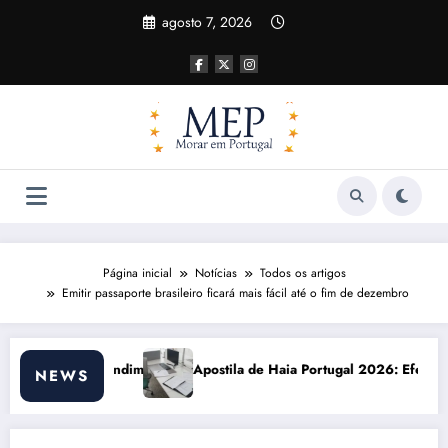
Pular
agosto 7, 2026
para
o
conteúdo
Página inicial
Notícias
Todos os artigos
Emitir passaporte brasileiro ficará mais fácil até o fim de dezembro
ila de Haia Portugal 2026: Efeitos Surpreendentes e Oportunidades
Custo de 
NEWS