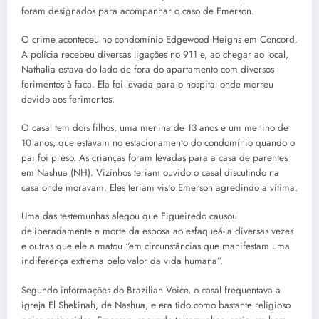
foram designados para acompanhar o caso de Emerson.
O crime aconteceu no condomínio Edgewood Heighs em Concord.
A polícia recebeu diversas ligações no 911 e, ao chegar ao local,
Nathalia estava do lado de fora do apartamento com diversos
ferimentos à faca. Ela foi levada para o hospital onde morreu
devido aos ferimentos.
O casal tem dois filhos, uma menina de 13 anos e um menino de
10 anos, que estavam no estacionamento do condomínio quando o
pai foi preso. As crianças foram levadas para a casa de parentes
em Nashua (NH). Vizinhos teriam ouvido o casal discutindo na
casa onde moravam. Eles teriam visto Emerson agredindo a vítima.
Uma das testemunhas alegou que Figueiredo causou
deliberadamente a morte da esposa ao esfaqueá-la diversas vezes
e outras que ele a matou “em circunstâncias que manifestam uma
indiferença extrema pelo valor da vida humana”.
Segundo informações do Brazilian Voice, o casal frequentava a
igreja El Shekinah, de Nashua, e era tido como bastante religioso