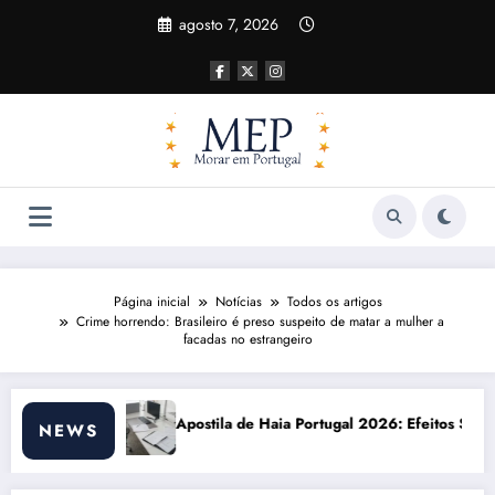
Pular
agosto 7, 2026
para
o
conteúdo
Página inicial
Notícias
Todos os artigos
Crime horrendo: Brasileiro é preso suspeito de matar a mulher a
facadas no estrangeiro
 Haia Portugal 2026: Efeitos Surpreendentes e Oportunidades
Custo de vida e
NEWS