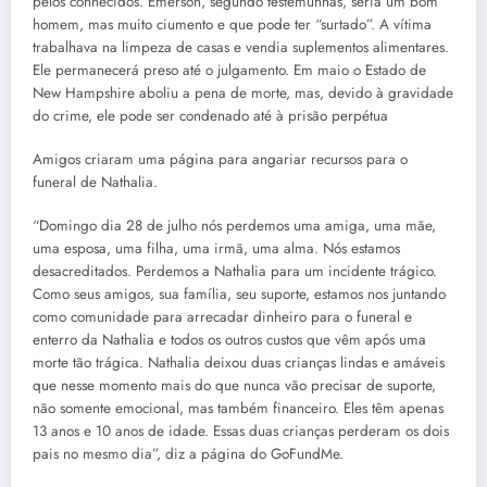
pelos conhecidos. Emerson, segundo testemunhas, seria um bom
homem, mas muito ciumento e que pode ter “surtado”. A vítima
trabalhava na limpeza de casas e vendia suplementos alimentares.
Ele permanecerá preso até o julgamento. Em maio o Estado de
New Hampshire aboliu a pena de morte, mas, devido à gravidade
do crime, ele pode ser condenado até à prisão perpétua
Amigos criaram uma página para angariar recursos para o
funeral de Nathalia.
“Domingo dia 28 de julho nós perdemos uma amiga, uma mãe,
uma esposa, uma filha, uma irmã, uma alma. Nós estamos
desacreditados. Perdemos a Nathalia para um incidente trágico.
Como seus amigos, sua família, seu suporte, estamos nos juntando
como comunidade para arrecadar dinheiro para o funeral e
enterro da Nathalia e todos os outros custos que vêm após uma
morte tão trágica. Nathalia deixou duas crianças lindas e amáveis
que nesse momento mais do que nunca vão precisar de suporte,
não somente emocional, mas também financeiro. Eles têm apenas
13 anos e 10 anos de idade. Essas duas crianças perderam os dois
pais no mesmo dia”, diz a página do GoFundMe.