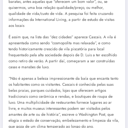
baratas, antes aquelas que “oferecem um bom valor”, ou, se
quisermos, uma boa relação qualidade/preço, ou melhor,
qualidade de vida/custo de vida. A pesquisa foi feita cruzando
informações da International Living, a partir de estudo de visitas
aos locais
É assim que, na lista das “dez cidades” aparece Cascais. A vila é
apresentada como sendo “cosmopolita mas relaxada”, e como
tendo historicamente crescido de vila piscatória para local
frequentado pela alta sociedade depois de D. Luis a ter escolhido
como retiro de verão. A partir daí, começaram a ser construídas
casas e mansões de luxo.
“Não é apenas a beleza impressionante da baía que encanta tanto
os habitantes como os visitantes. Cascais é conhecida pelas suas
belas praias, parques cuidados, lojas que oferecem artigos
tradicionais como cerâmica e rendas, e boutiques de roupa de
luxo. Uma multiplicidade de restaurantes fornece lugares ao ar
livre, e muitos museus interessantes podem ser visitados pelos
amantes de arte ou de história”, escreve o Washington Post, que
elogia o estado de conservação, embelezamento e limpeza da vila,
que goza de um clima temperado ao longo do ano.