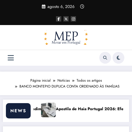
Pular
agosto 6, 2026
para
o
conteúdo
Página inicial
Notícias
Todos os artigos
BANCO MONTEPIO DUPLICA CONTA ORDENADO ÀS FAMÍLIAS
Apostila de Haia Portugal 2026: Efeitos Surpreendentes e Oportunid
Cu
NEWS