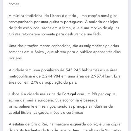
comer.
A música tradicional de Lisboa é o fado , uma canção nostálgica
acompanhada por uma guitarra portuguesa. A maioria das lojas
de fado estão localizadas em Alfama, que é um motivo de alguns
turistas retornarem somente para desfrutar de um fado.
Uma das atrações menos conhecidas, são as enigmáticas galerias
romanas em A Baixa , que abrem para o público apenas três dias
por ano.
A cidade tem uma população de 545.245 habitantes e sua área
metropolitana é de 2.244.984 em uma área de 2.957,4 km². Esta
área contém 27% da população do país.
Lisboa é a cidade mais rica de
Portugal
com um PIB per capita
acima da média européia. Sua economia é baseada
principalmente em serviços, sendo as principais indústrias da
capital têxteis, calçados, móveis e cerâmicas.
A estátua de Cristo Rei, na margem esquerda do rio, é uma cópia
do Cristo Redentor do Rio de Janeiro, tem uma altura de 28 metros