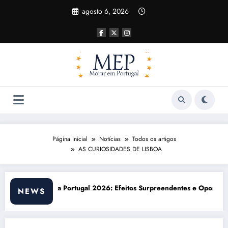
Pular
agosto 6, 2026
para
o
conteúdo
Página inicial
Notícias
Todos os artigos
AS CURIOSIDADES DE LISBOA
tes e Oportunidades
Custo de vida em Portugal 2026: impactos reais e ajustes 
NEWS