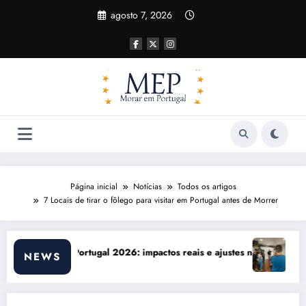
Pular
agosto 7, 2026
para
o
conteúdo
Página inicial
Notícias
Todos os artigos
7 Locais de tirar o fôlego para visitar em Portugal antes de Morrer
justes necessários
Comunicação com Balcões Públicos em 2026: Os Desaf
NEWS