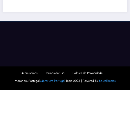
Quem somos
Termos de Uso
Política de Privacidade
Morar em Portugal
Morar em Portugal
Tema 2026 | Powered By
SpiceThemes