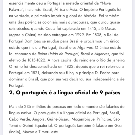
essencialmente deu a Portugal a metade oriental da “Nova
Palavra”, incluindo Brasil, África e Ásia. O Império Português foi,
na verdade, o primeiro império global da história! Foi também
uma das potências coloniais mais duradouras, que durou quase
seis séculos, quando Ceuta foi capturado em 1415, até Macau
(agora a China) ter sido entregue em 1999. Em 1808, o Rei de
Portugal Dom João se mudou para Brasil e proclamou um único
estado que incluiu Portugal, Brasil e os Algarves. O único estado
foi chamado de
Reino Unido de Portugal, Brasil e Algarves
, que foi
efetivo de 1815-1822. A nova capital do reino era o Rio de Janeiro.
O reino foi desaconselhado em 1822, depois que o rei retornou a
Portugal em 1821, deixando seu filho, o príncipe D. Pedro para
dominar o Brasil, que por sua vez declarou sua independência de
Portugal.
2. O português é a língua oficial de 9 países
Mais de 236 milhões de pessoas em todo o mundo são falantes de
língua nativa. O português é a língua oficial de Portugal, Brasil,
Cabo Verde, Angola, Guiné-Bissau, Moçambique, Príncipe, São
Tomé e Guiné Equatorial. O português também é falado em Goa
(Índia), Macao e Timor-Leste.