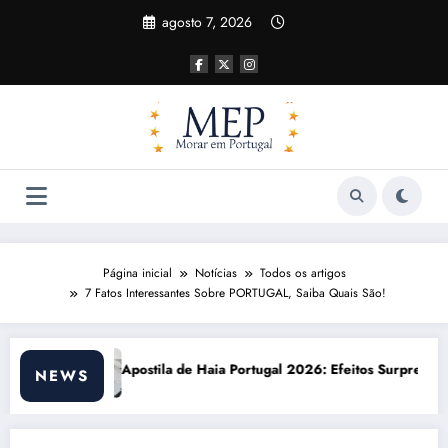
Pular
agosto 7, 2026
para
o
conteúdo
Página inicial
Notícias
Todos os artigos
7 Fatos Interessantes Sobre PORTUGAL, Saiba Quais São!
Portugal 2026: Efeitos Surpreendentes e Oportunidades
Custo de vida em Port
NEWS