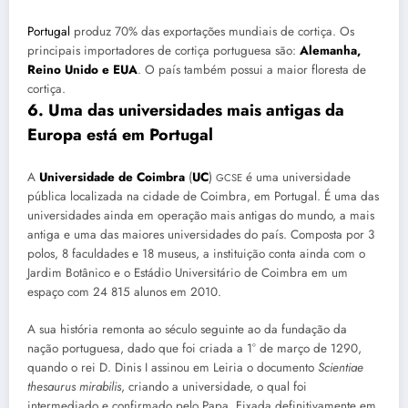
Portugal
produz 70% das exportações mundiais de cortiça. Os
principais importadores de cortiça portuguesa são:
Alemanha,
Reino Unido e EUA
. O país também possui a maior floresta de
cortiça.
6. Uma das universidades mais antigas da
Europa está em Portugal
A
Universidade de Coimbra
(
UC
)
é uma universidade
GCSE
pública localizada na cidade de Coimbra, em Portugal. É uma das
universidades ainda em operação mais antigas do mundo, a mais
antiga e uma das maiores universidades do país. Composta por 3
polos, 8 faculdades e 18 museus, a instituição conta ainda com o
Jardim Botânico e o Estádio Universitário de Coimbra em um
espaço com 24 815 alunos em 2010.
A sua história remonta ao século seguinte ao da fundação da
nação portuguesa, dado que foi criada a 1° de março de 1290,
quando o rei D. Dinis I assinou em Leiria o documento
Scientiae
thesaurus mirabilis
, criando a universidade, o qual foi
intermediado e confirmado pelo Papa. Fixada definitivamente em