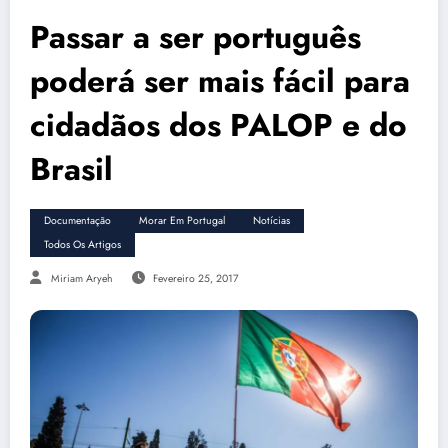
Passar a ser português
poderá ser mais fácil para
cidadãos dos PALOP e do
Brasil
Documentação
Morar Em Portugal
Notícias
Todos Os Artigos
Miriam Aryeh
Fevereiro 25, 2017