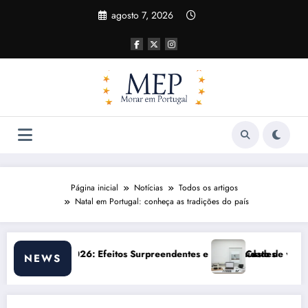
Pular
agosto 7, 2026
para
o
conteúdo
Página inicial
Notícias
Todos os artigos
Natal em Portugal: conheça as tradições do país
endentes e Oportunidades
Custo de vida em Portugal 2026: impactos reais e aj
NEWS